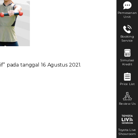
Pemesanan
Unit
Booking
Service
Simulasi
f” pada tanggal 16 Agustus 2021.
Kredit
Price List
Review Us
Toyota Live
Showroom