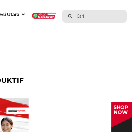
si Utara
Cari
DUKTIF
SHOP
NOW