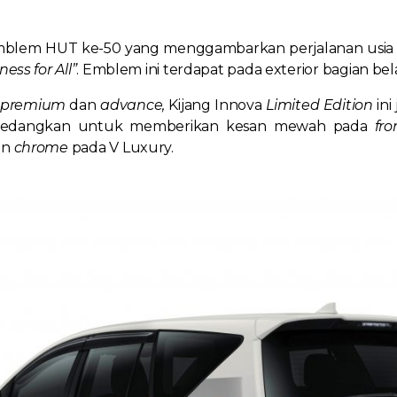
mblem HUT ke-50 yang menggambarkan perjalanan usi
ess for All”
. Emblem ini terdapat pada exterior bagian b
premium
dan
advance,
Kijang Innova
Limited Edition
in
Sedangkan untuk memberikan kesan mewah pada
fro
an
chrome
pada V Luxury.