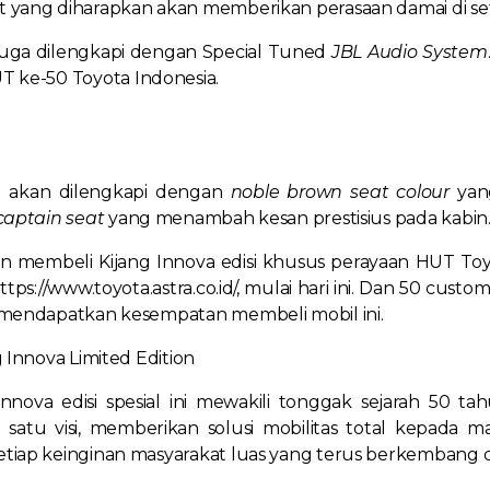
 yang diharapkan akan memberikan perasaan damai di set
 juga dilengkapi dengan Special Tuned
JBL Audio System
T ke-50 Toyota Indonesia.
ini akan dilengkapi dengan
noble brown seat colour
yan
captain seat
yang menambah kesan prestisius pada kabin
n membeli Kijang Innova edisi khusus perayaan HUT Toyot
ttps://www.toyota.astra.co.id/, mulai hari ini. Dan 50 custo
a mendapatkan kesempatan membeli mobil ini.
g Innova Limited Edition
nnova edisi spesial ini mewakili tonggak sejarah 50 ta
atu visi, memberikan solusi mobilitas total kepada ma
iap keinginan masyarakat luas yang terus berkembang dari