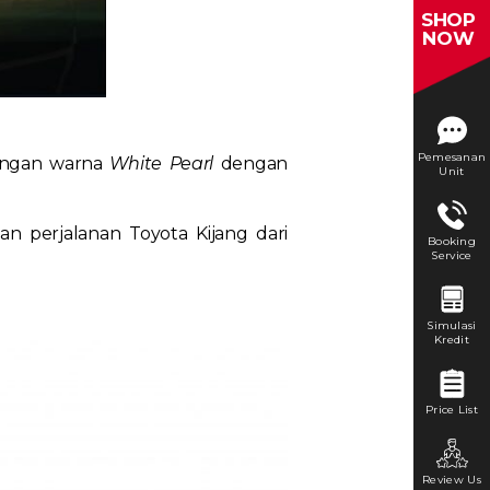
SHOP
NOW
Pemesanan
dengan warna
White Pearl
dengan
Unit
n perjalanan Toyota Kijang dari
Booking
Service
Simulasi
Kredit
Price List
Review Us