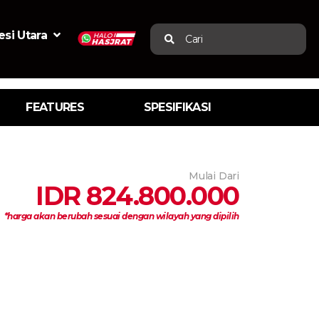
si Utara
Cari
FEATURES
SPESIFIKASI
Mulai Dari
IDR 824.800.000
*harga akan berubah sesuai dengan wilayah yang dipilih