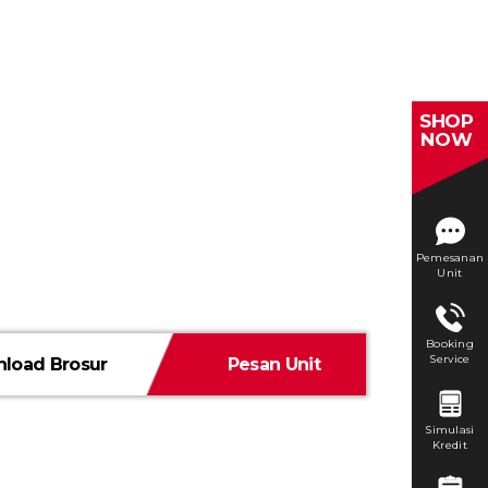
SHOP
NOW
Pemesanan
Unit
Booking
Service
load Brosur
Pesan Unit
Simulasi
Kredit