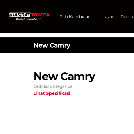
Pilih Kendaraan
Layanan Purna 
New Camry
New Camry
Outclass Elegance
Lihat Spesifikasi