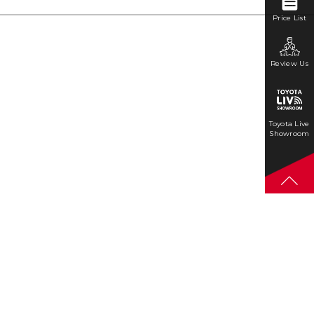
Price List
Review Us
Toyota Live
Showroom