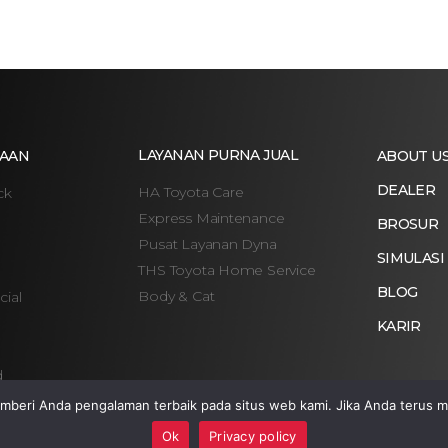
LAYANAN PURNA JUAL
AAN
ABOUT U
DEALER
HA Toyota Care
ck
Express Maintenance
BROSUR
Pusat Layanan Dyna
SIMULASI
THS Toyota Home Service
BLOG
Body & Cat
ial
KARIR
d
eri Anda pengalaman terbaik pada situs web kami. Jika Anda terus m
Ok
Privacy policy