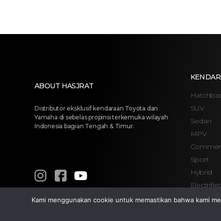
KENDAR
ABOUT HASJRAT
Hatchba
SUV
Distributor eksklusif kendaraan Toyota dan
Yamaha di sebelas propinsi terkemuka wilayah
Sedan
Indonesia bagian Tengah & Timur.
MPV
Commerc
Sport
Hybrid
Electrifie
Kami menggunakan cookie untuk memastikan bahwa kami memb