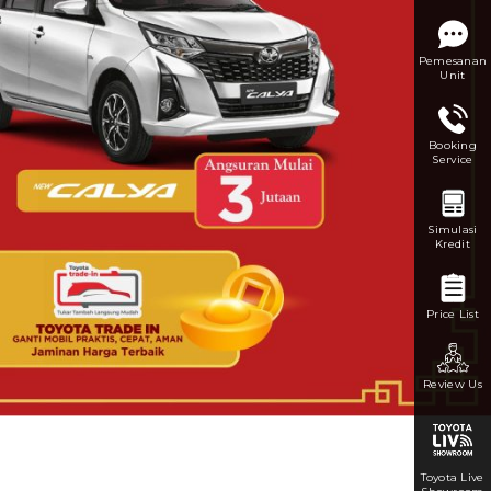
Pemesanan
Unit
Booking
Service
Simulasi
Kredit
Price List
Review Us
Toyota Live