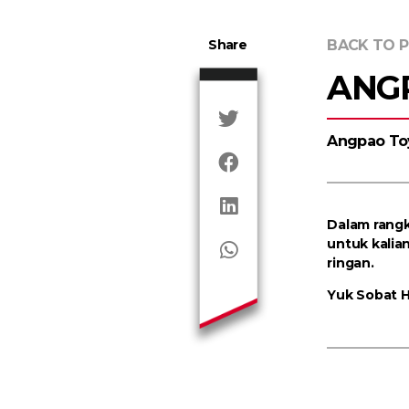
Share
BACK TO 
ANGP
Angpao To
Dalam rangk
untuk kalian
ringan.
Yuk Sobat H