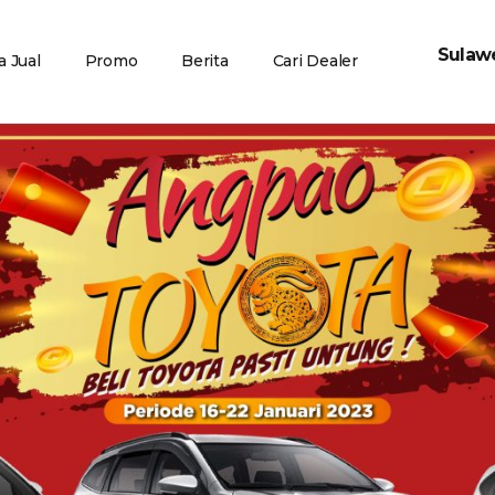
Sulawe
 Jual
Promo
Berita
Cari Dealer