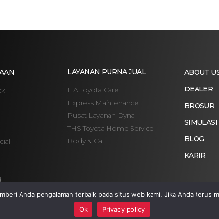
LAYANAN PURNA JUAL
AAN
ABOUT U
DEALER
HA Toyota Care
ck
Express Maintenance
BROSUR
Pusat Layanan Dyna
SIMULASI
THS Toyota Home Service
BLOG
Body & Cat
ial
KARIR
d
eri Anda pengalaman terbaik pada situs web kami. Jika Anda terus m
Ok
Privacy policy