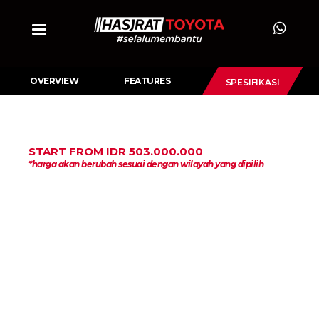
OVERVIEW
FEATURES
SPESIFIKASI
START FROM IDR 503.000.000
*harga akan berubah sesuai dengan wilayah yang dipilih