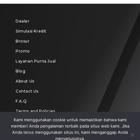
Dealer
Simulasi Kredit
Brosur
Promo
Layanan Purna Jual
Blog
About Us
Contact Us
F.A.Q
Terms and Policies
Kami menggunakan cookie untuk memastikan bahwa kami
memberi Anda pengalaman terbaik pada situs web kami. Jika
Anda terus menggunakan situs ini, kami menganggap Anda
menyetujuinya.
Copyright Hasjrat Toyota