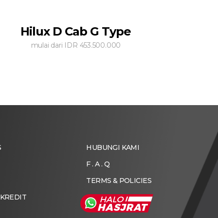
Hilux D Cab G Type
mulai dari IDR 453.500.000
S
HUBUNGI KAMI
F . A . Q
TERMS & POLICIES
 KREDIT