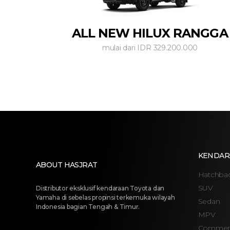
ALL NEW HILUX RANGGA
mulai dari IDR 329.200.000
KENDAR
ABOUT HASJRAT
Hatchba
SUV
Distributor eksklusif kendaraan Toyota dan
Yamaha di sebelas propinsi terkemuka wilayah
Sedan
Indonesia bagian Tengah & Timur.
MPV
Commerc