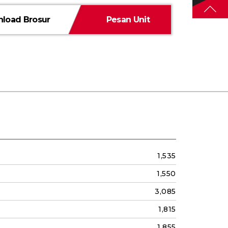
load Brosur
Pesan Unit
1,535
1,550
3,085
1,815
1,855