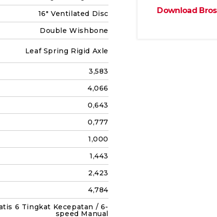
Download Bros
16" Ventilated Disc
Double Wishbone
Leaf Spring Rigid Axle
3,583
4,066
0,643
0,777
1,000
1,443
2,423
4,784
tis 6 Tingkat Kecepatan / 6-
speed Manual