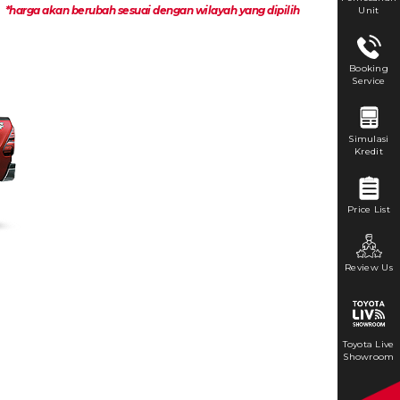
*harga akan berubah sesuai dengan wilayah yang dipilih
Unit
Booking
Service
Simulasi
Kredit
Price List
Review Us
Toyota Live
Showroom