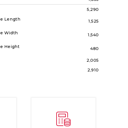
5,290
ze Length
1,525
ze Width
1,540
ze Height
480
2,005
2,910