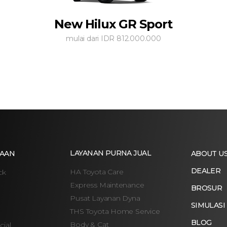
New Hilux GR Sport
mulai dari IDR 812.000.000
LAYANAN PURNA JUAL
AAN
ABOUT U
DEALER
HA Toyota Care
ck
Express Maintenance
BROSUR
Pusat Layanan Dyna
SIMULASI
THS Toyota Home Service
BLOG
Body & Cat
ial