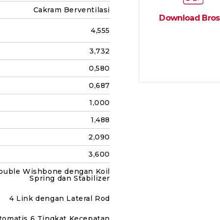
Cakram Berventilasi
Download Bros
4,555
3,732
0,580
0,687
1,000
1,488
2,090
3,600
ouble Wishbone dengan Koil
Spring dan Stabilizer
4 Link dengan Lateral Rod
tomatis 6 Tingkat Kecepatan