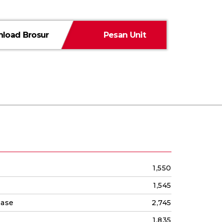
load Brosur
Pesan Unit
1,550
1,545
base
2,745
1,835