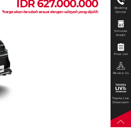
IDR 627.000.000
Booking
*harga akan berubah sesuai dengan wilayah yang dipilih
Service
Simulasi
Kredit
Price List
Review Us
Toyota Live
Showroom