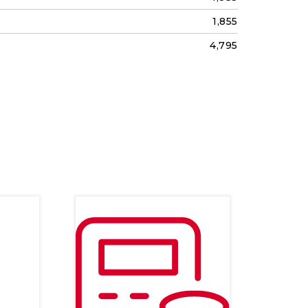
1,855
4,795