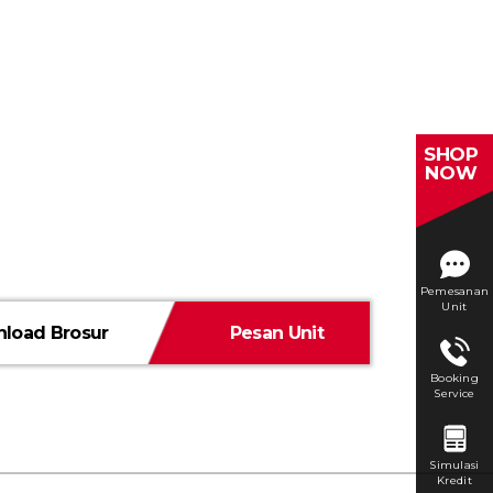
SHOP
NOW
Pemesanan
Unit
load Brosur
Pesan Unit
Booking
Service
Simulasi
Kredit