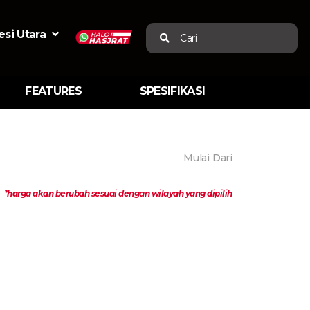
si Utara
Cari
FEATURES
SPESIFIKASI
Mulai Dari
*harga akan berubah sesuai dengan wilayah yang dipilih