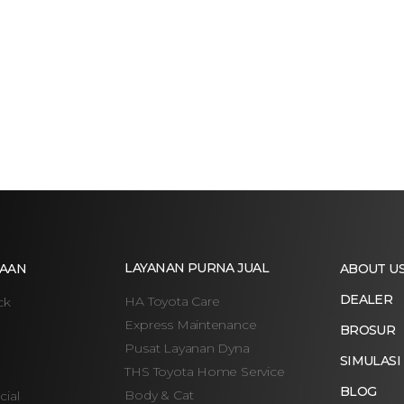
LAYANAN PURNA JUAL
AAN
ABOUT U
DEALER
HA Toyota Care
ck
Express Maintenance
BROSUR
Pusat Layanan Dyna
SIMULASI
THS Toyota Home Service
BLOG
Body & Cat
ial