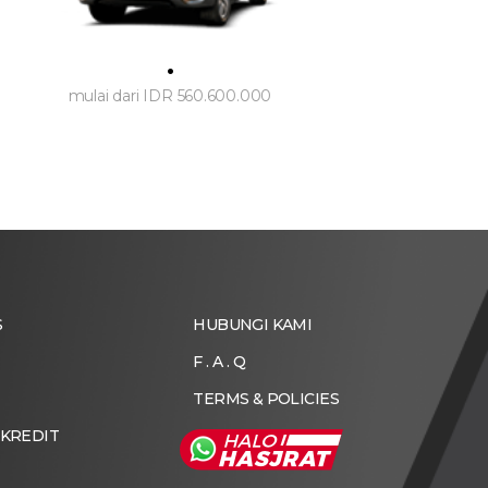
.
mulai dari IDR 560.600.000
S
HUBUNGI KAMI
F . A . Q
TERMS & POLICIES
 KREDIT