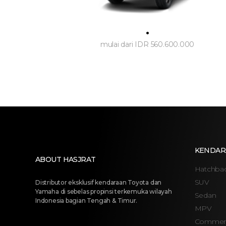
.
mulai dari IDR 560.600.000
KENDAR
ABOUT HASJRAT
Hatchba
SUV
Distributor eksklusif kendaraan Toyota dan
Yamaha di sebelas propinsi terkemuka wilayah
Sedan
Indonesia bagian Tengah & Timur.
MPV
Commerc