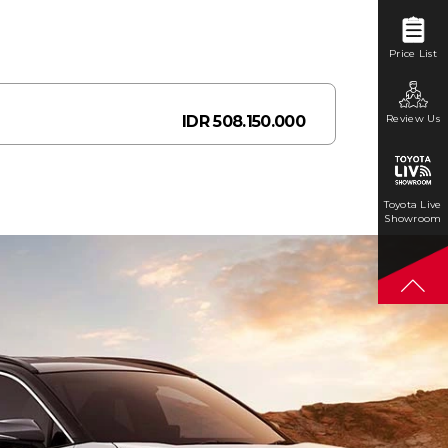
Price List
Review Us
IDR 508.150.000
Toyota Live
Showroom