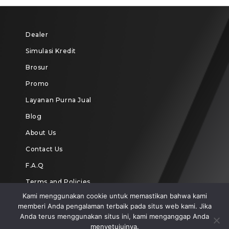
Dealer
Simulasi Kredit
Brosur
Promo
Layanan Purna Jual
Blog
About Us
Contact Us
F.A.Q
Terms and Policies
Kami menggunakan cookie untuk memastikan bahwa kami
memberi Anda pengalaman terbaik pada situs web kami. Jika
Anda terus menggunakan situs ini, kami menganggap Anda
menyetujuinya.
Copyright Hasjrat Toyota