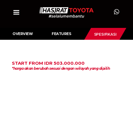
OVERVIEW
FEATURES
SPESIFIKASI
START FROM IDR 503.000.000
*harga akan berubah sesuai dengan wilayah yang dipilih